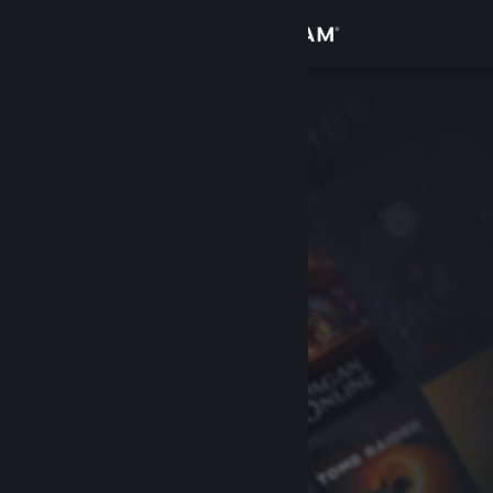
Přihlásit se
Obchod
Komunita
Informace
Podpora
Změnit jazyk
Mobilní aplikace služby Steam
Desktopová verze stránky