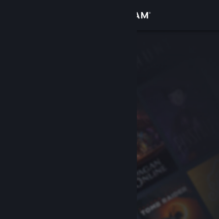
Přihlásit se
Obchod
Komunita
Informace
Podpora
Změnit jazyk
Mobilní aplikace služby Steam
Desktopová verze stránky