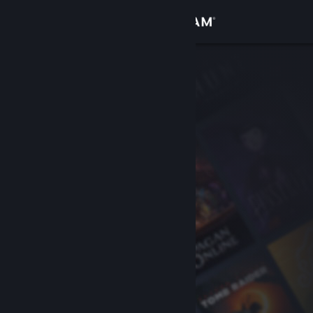
Přihlásit se
Obchod
Komunita
Informace
Podpora
Změnit jazyk
Mobilní aplikace služby Steam
Desktopová verze stránky