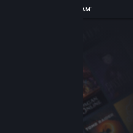
Přihlásit se
Obchod
Komunita
Informace
Podpora
Změnit jazyk
Mobilní aplikace služby Steam
Desktopová verze stránky