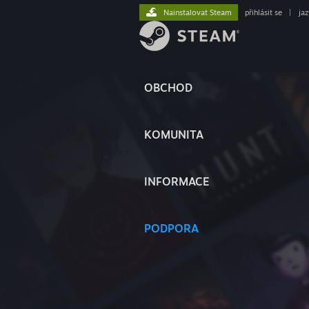
Nainstalovat Steam
přihlásit se
|
ja
OBCHOD
KOMUNITA
INFORMACE
PODPORA