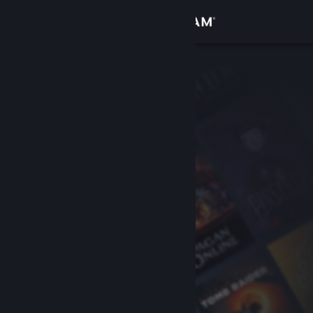
Přihlásit se
Obchod
Komunita
Informace
Podpora
Změnit jazyk
Mobilní aplikace služby Steam
Desktopová verze stránky