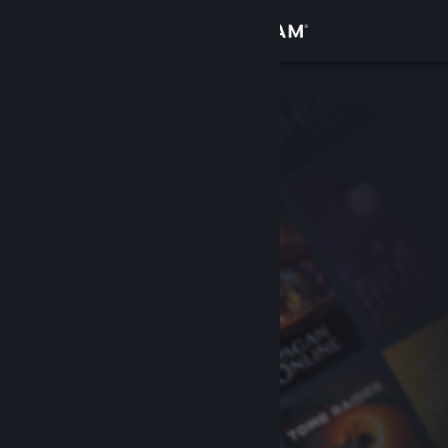
Přihlásit se
Obchod
Komunita
Informace
Podpora
Změnit jazyk
Mobilní aplikace služby Steam
Desktopová verze stránky