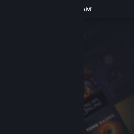
Přihlásit se
Obchod
Komunita
Informace
Podpora
Změnit jazyk
Mobilní aplikace služby Steam
Desktopová verze stránky