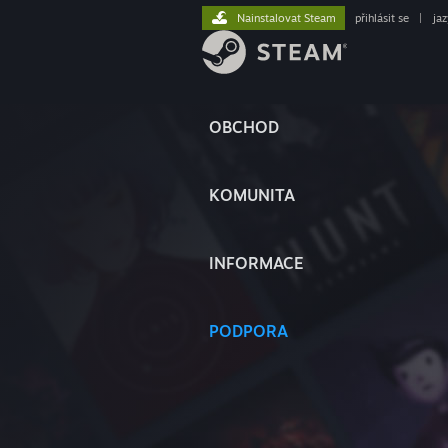
Nainstalovat Steam
přihlásit se
|
ja
OBCHOD
KOMUNITA
INFORMACE
PODPORA