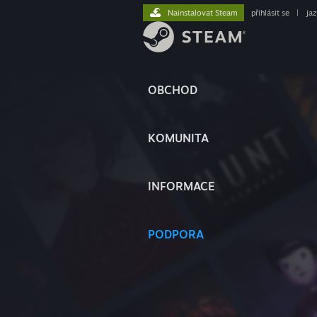
Nainstalovat Steam
přihlásit se
|
ja
OBCHOD
KOMUNITA
INFORMACE
PODPORA