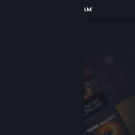
Přihlásit se
Obchod
Komunita
Informace
Podpora
Změnit jazyk
Mobilní aplikace služby Steam
Desktopová verze stránky