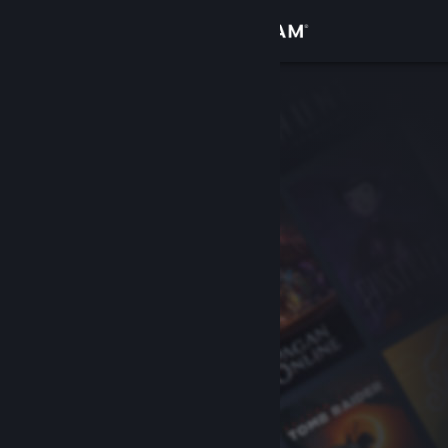
Přihlásit se
Obchod
Komunita
Informace
Podpora
Změnit jazyk
Mobilní aplikace služby Steam
Desktopová verze stránky