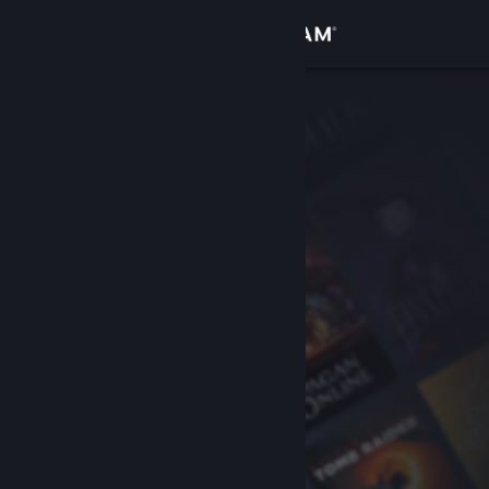
Přihlásit se
Obchod
Komunita
Informace
Podpora
Změnit jazyk
Mobilní aplikace služby Steam
Desktopová verze stránky