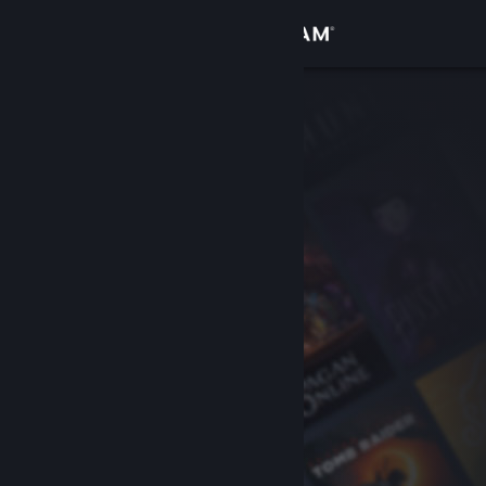
Přihlásit se
Obchod
Komunita
Informace
Podpora
Změnit jazyk
Mobilní aplikace služby Steam
Desktopová verze stránky