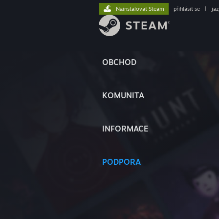
Nainstalovat Steam
přihlásit se
|
ja
OBCHOD
KOMUNITA
INFORMACE
PODPORA