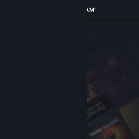
Přihlásit se
Obchod
Komunita
Informace
Podpora
Změnit jazyk
Mobilní aplikace služby Steam
Desktopová verze stránky