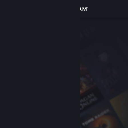
Přihlásit se
Obchod
Komunita
Informace
Podpora
Změnit jazyk
Mobilní aplikace služby Steam
Desktopová verze stránky