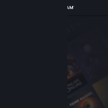
Přihlásit se
Obchod
Komunita
Informace
Podpora
Změnit jazyk
Mobilní aplikace služby Steam
Desktopová verze stránky