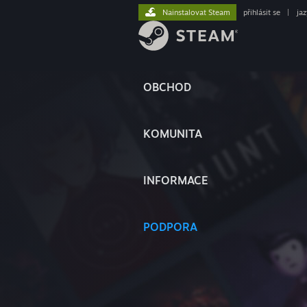
Nainstalovat Steam
přihlásit se
|
ja
OBCHOD
KOMUNITA
INFORMACE
PODPORA