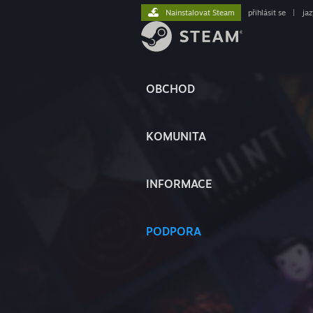
Nainstalovat Steam
přihlásit se
|
ja
OBCHOD
KOMUNITA
INFORMACE
PODPORA