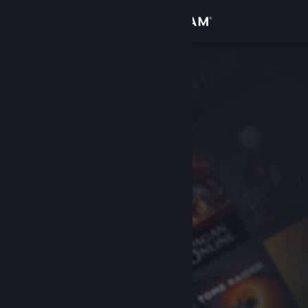
Přihlásit se
Obchod
Komunita
Informace
Podpora
Změnit jazyk
Mobilní aplikace služby Steam
Desktopová verze stránky