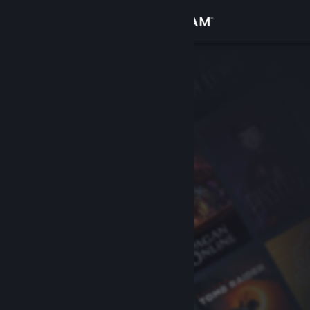
Přihlásit se
Obchod
Komunita
Informace
Podpora
Změnit jazyk
Mobilní aplikace služby Steam
Desktopová verze stránky