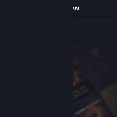
Přihlásit se
Obchod
Komunita
Informace
Podpora
Změnit jazyk
Mobilní aplikace služby Steam
Desktopová verze stránky