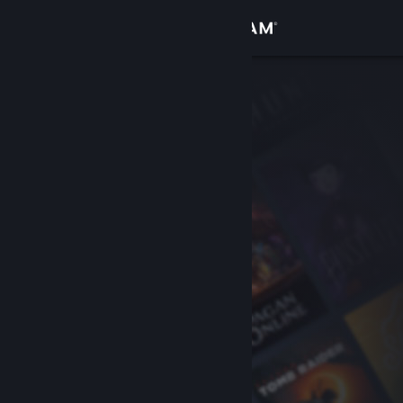
Přihlásit se
Obchod
Komunita
Informace
Podpora
Změnit jazyk
Mobilní aplikace služby Steam
Desktopová verze stránky