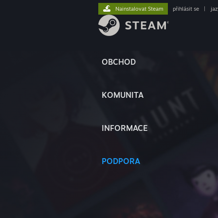
Nainstalovat Steam
přihlásit se
|
ja
OBCHOD
KOMUNITA
INFORMACE
PODPORA