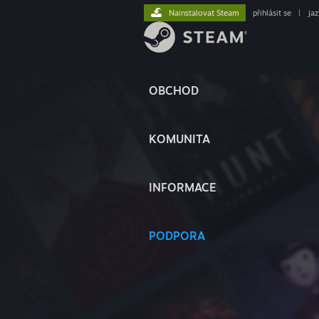
Nainstalovat Steam
přihlásit se
|
ja
OBCHOD
KOMUNITA
INFORMACE
PODPORA