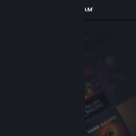
Přihlásit se
Obchod
Komunita
Informace
Podpora
Změnit jazyk
Mobilní aplikace služby Steam
Desktopová verze stránky