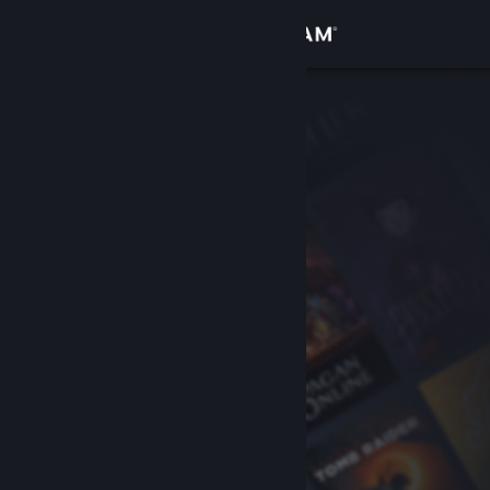
Přihlásit se
Obchod
Komunita
Informace
Podpora
Změnit jazyk
Mobilní aplikace služby Steam
Desktopová verze stránky