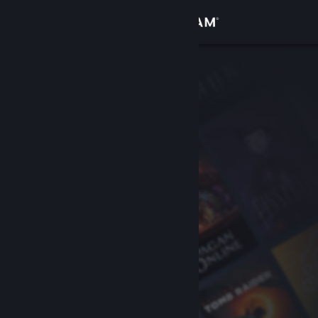
Přihlásit se
Obchod
Komunita
Informace
Podpora
Změnit jazyk
Mobilní aplikace služby Steam
Desktopová verze stránky