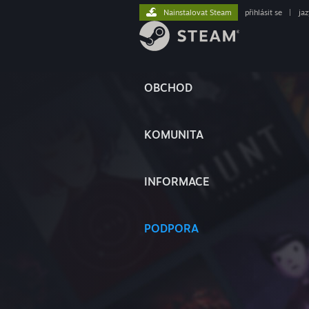
Nainstalovat Steam
přihlásit se
|
ja
OBCHOD
KOMUNITA
INFORMACE
PODPORA