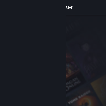
Přihlásit se
Obchod
Komunita
Informace
Podpora
Změnit jazyk
Mobilní aplikace služby Steam
Desktopová verze stránky