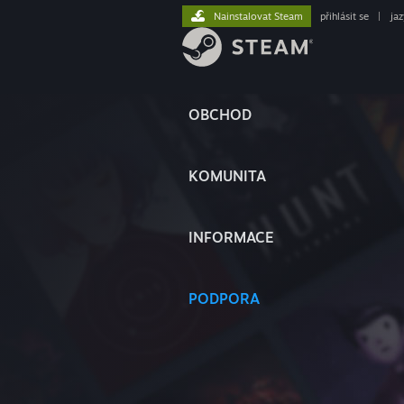
Nainstalovat Steam
přihlásit se
|
ja
OBCHOD
KOMUNITA
INFORMACE
PODPORA