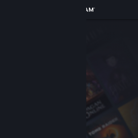
Přihlásit se
Obchod
Komunita
Informace
Podpora
Změnit jazyk
Mobilní aplikace služby Steam
Desktopová verze stránky