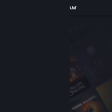
Přihlásit se
Obchod
Komunita
Informace
Podpora
Změnit jazyk
Mobilní aplikace služby Steam
Desktopová verze stránky