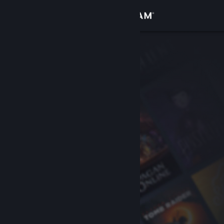
Přihlásit se
Obchod
Komunita
Informace
Podpora
Změnit jazyk
Mobilní aplikace služby Steam
Desktopová verze stránky