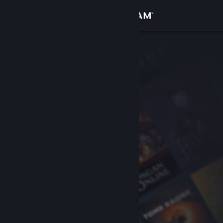
Přihlásit se
Obchod
Komunita
Informace
Podpora
Změnit jazyk
Mobilní aplikace služby Steam
Desktopová verze stránky