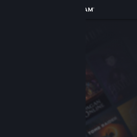
Přihlásit se
Obchod
Komunita
Informace
Podpora
Změnit jazyk
Mobilní aplikace služby Steam
Desktopová verze stránky