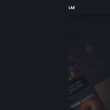
Přihlásit se
Obchod
Komunita
Informace
Podpora
Změnit jazyk
Mobilní aplikace služby Steam
Desktopová verze stránky