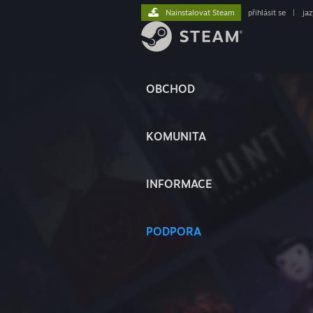
Nainstalovat Steam
přihlásit se
|
ja
OBCHOD
KOMUNITA
INFORMACE
PODPORA