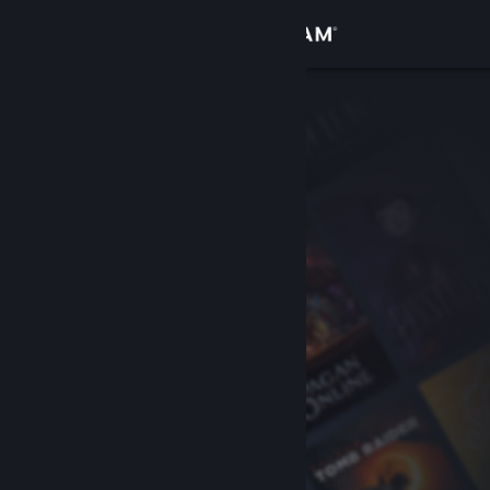
Přihlásit se
Obchod
Komunita
Informace
Podpora
Změnit jazyk
Mobilní aplikace služby Steam
Desktopová verze stránky