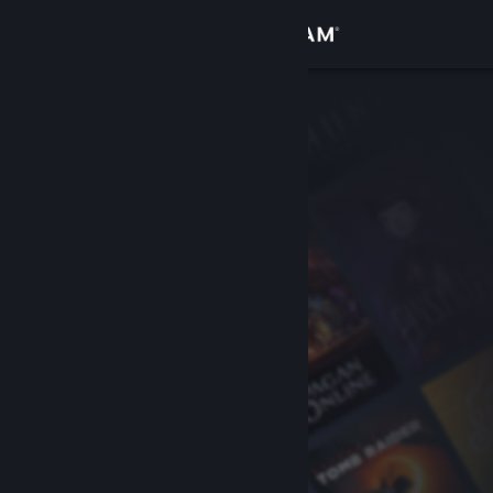
Přihlásit se
Obchod
Komunita
Informace
Podpora
Změnit jazyk
Mobilní aplikace služby Steam
Desktopová verze stránky