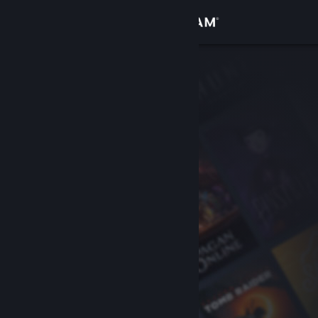
Přihlásit se
Obchod
Komunita
Informace
Podpora
Změnit jazyk
Mobilní aplikace služby Steam
Desktopová verze stránky