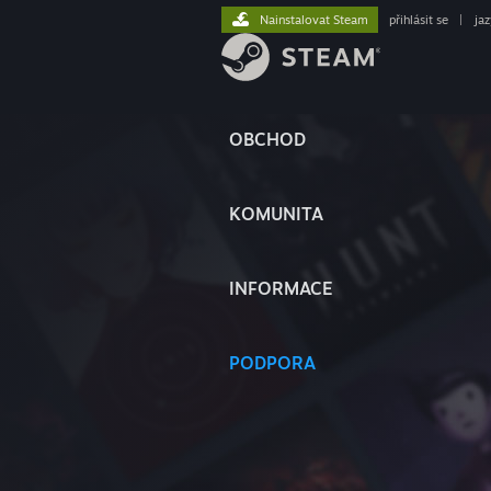
Nainstalovat Steam
přihlásit se
|
ja
OBCHOD
KOMUNITA
INFORMACE
PODPORA