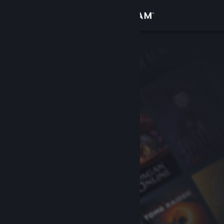
Přihlásit se
Obchod
Komunita
Informace
Podpora
Změnit jazyk
Mobilní aplikace služby Steam
Desktopová verze stránky