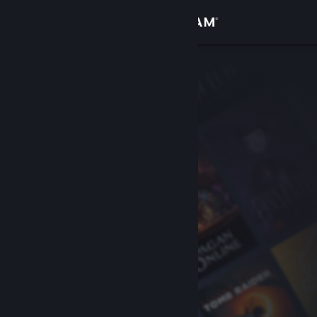
Přihlásit se
Obchod
Komunita
Informace
Podpora
Změnit jazyk
Mobilní aplikace služby Steam
Desktopová verze stránky