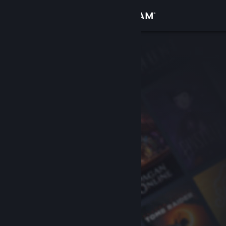
Přihlásit se
Obchod
Komunita
Informace
Podpora
Změnit jazyk
Mobilní aplikace služby Steam
Desktopová verze stránky