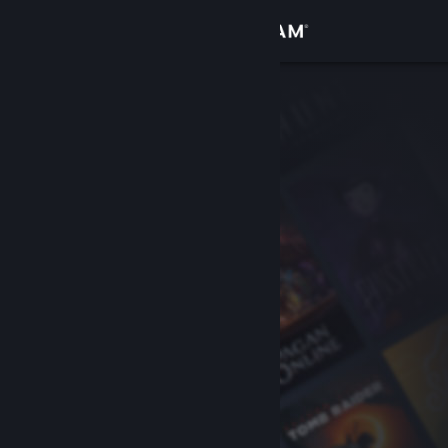
Přihlásit se
Obchod
Komunita
Informace
Podpora
Změnit jazyk
Mobilní aplikace služby Steam
Desktopová verze stránky