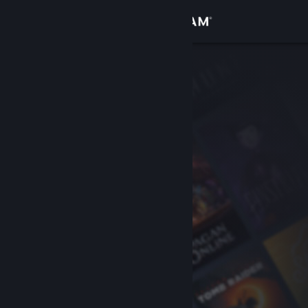
Přihlásit se
Obchod
Komunita
Informace
Podpora
Změnit jazyk
Mobilní aplikace služby Steam
Desktopová verze stránky