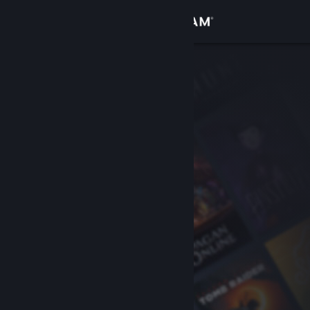
Přihlásit se
Obchod
Komunita
Informace
Podpora
Změnit jazyk
Mobilní aplikace služby Steam
Desktopová verze stránky