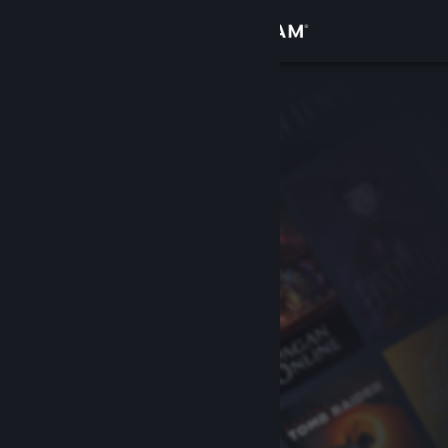
Přihlásit se
Obchod
Komunita
Informace
Podpora
Změnit jazyk
Mobilní aplikace služby Steam
Desktopová verze stránky